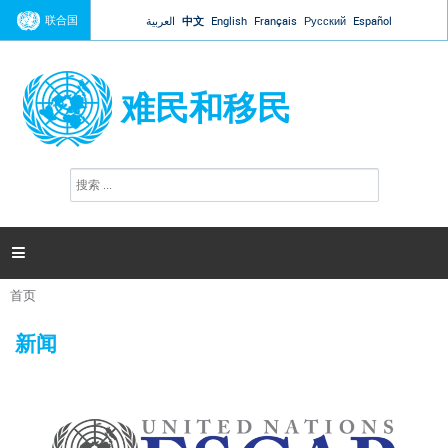
Jump to navigation
联合国
العربية
中文
English
Français
Русский
Español
难民和移民
搜
搜
索
索
表
单

首页
你
在
新闻
这
里