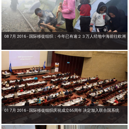
08 7月 2016 -
国际移徙组织：今年已有逾２３万人经地中海前往欧洲
01 7月 2016 -
国际移徙组织庆祝成立65周年 决定加入联合国系统