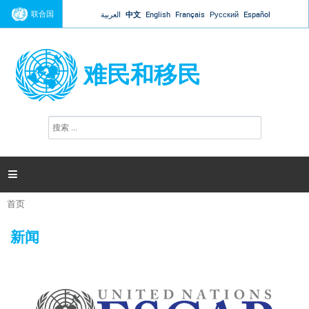
Jump to navigation
联合国
العربية
中文
English
Français
Русский
Español
难民和移民
搜
搜
索
索
表
单

首页
你
在
新闻
这
里