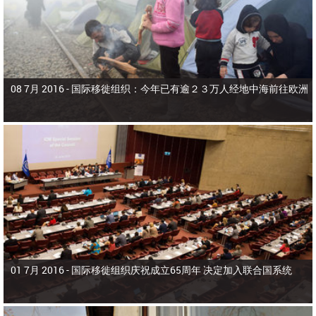
08 7月 2016 -
国际移徙组织：今年已有逾２３万人经地中海前往欧洲
01 7月 2016 -
国际移徙组织庆祝成立65周年 决定加入联合国系统