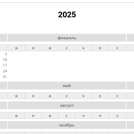
2025
февраль
в
п
в
с
ч
п
с
3
10
17
24
31
май
в
п
в
с
ч
п
с
август
в
п
в
с
ч
п
с
ноябрь