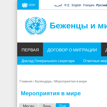
ООН
العربية
中文
English
Français
Русски
Беженцы и м
ПЕРВАЯ
ДОГОВОР О МИГРАЦИИ
Доклад Генерального секретаря
Ответные ме
Главная
›
Календарь
›
Мероприятия в мире
Вы
здесь
Мероприятия в мире
Г
Месяц
День
Год
(активная вкладка)