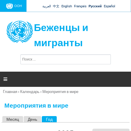
Jump to navigation
ООН
العربية
中文
English
Français
Русский
Español
Беженцы и
мигранты
П
Ф
о
о
и
р
с
к
м

а
п
Главная
›
Календарь
›
Мероприятия в мире
о
Вы
и
здесь
с
Мероприятия в мире
к
а
Месяц
День
Год
(активная вкладка)
Г
л