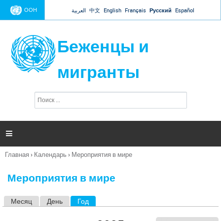
Jump to navigation
ООН
العربية
中文
English
Français
Русский
Español
Беженцы и
мигранты
П
Ф
о
о
и
р
с
к
м

а
п
Главная
›
Календарь
›
Мероприятия в мире
о
Вы
и
здесь
с
Мероприятия в мире
к
а
Месяц
День
Год
(активная вкладка)
Г
л