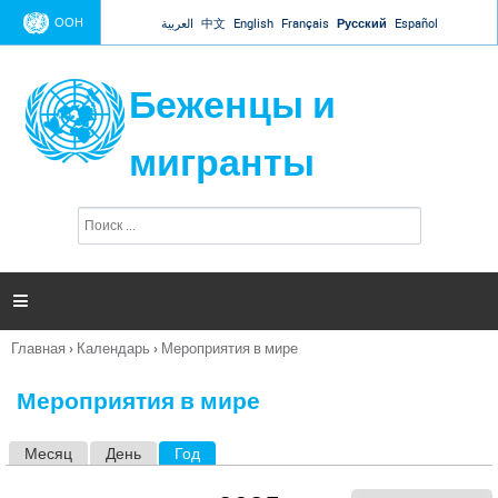
Jump to navigation
ООН
العربية
中文
English
Français
Русский
Español
Беженцы и
мигранты
П
Ф
о
о
и
р
с
к
м

а
п
Главная
›
Календарь
›
Мероприятия в мире
о
Вы
и
здесь
с
Мероприятия в мире
к
а
Месяц
День
Год
(активная вкладка)
Г
л