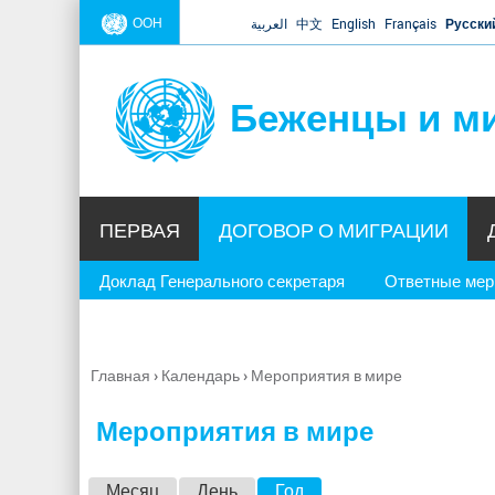
ООН
العربية
中文
English
Français
Русски
Беженцы и м
ПЕРВАЯ
ДОГОВОР О МИГРАЦИИ
Доклад Генерального секретаря
Ответные ме
Главная
›
Календарь
›
Мероприятия в мире
Вы
здесь
Мероприятия в мире
Г
Месяц
День
Год
(активная вкладка)