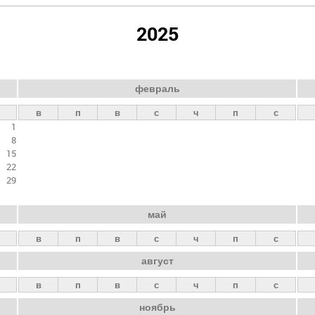
2025
февраль
в
п
в
с
ч
п
с
1
8
15
22
29
май
в
п
в
с
ч
п
с
август
в
п
в
с
ч
п
с
ноябрь