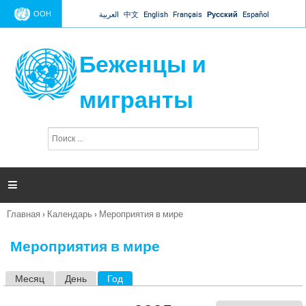
Jump to navigation
ООН
العربية
中文
English
Français
Русский
Español
Беженцы и
мигранты
П
Ф
о
о
и
р
с
к
м

а
п
Главная
›
Календарь
›
Мероприятия в мире
о
Вы
и
здесь
с
Мероприятия в мире
к
а
Месяц
День
Год
(активная вкладка)
Г
л