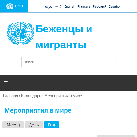
Jump to navigation
ООН
العربية
中文
English
Français
Русский
Español
Беженцы и
мигранты
П
Ф
о
о
и
р
с
к
м

а
п
Главная
›
Календарь
›
Мероприятия в мире
о
Вы
и
здесь
с
Мероприятия в мире
к
а
Месяц
День
Год
(активная вкладка)
Г
л