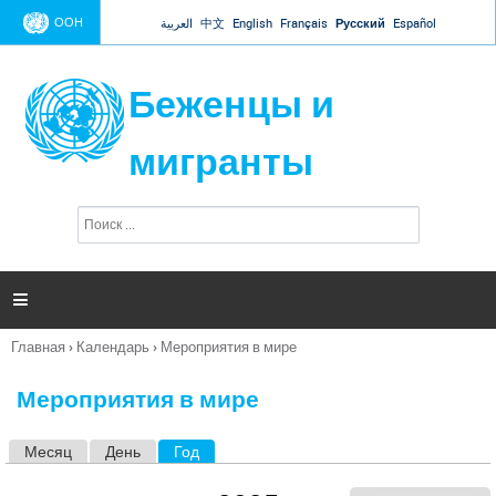
Jump to navigation
ООН
العربية
中文
English
Français
Русский
Español
Беженцы и
мигранты
П
Ф
о
о
и
р
с
к
м

а
п
Главная
›
Календарь
›
Мероприятия в мире
о
Вы
и
здесь
с
Мероприятия в мире
к
а
Месяц
День
Год
(активная вкладка)
Г
л