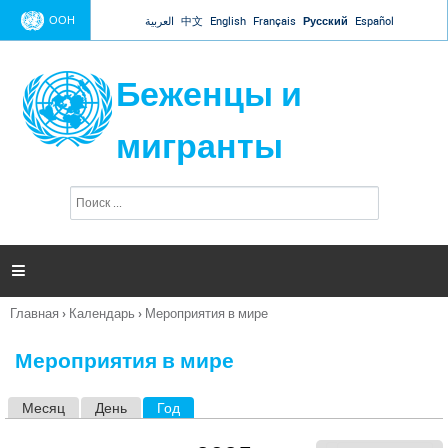
Jump to navigation
ООН
العربية
中文
English
Français
Русский
Español
Беженцы и
мигранты
П
Ф
о
о
и
р
с
к
м

а
п
Главная
›
Календарь
›
Мероприятия в мире
о
Вы
и
здесь
с
Мероприятия в мире
к
а
Месяц
День
Год
(активная вкладка)
Г
л