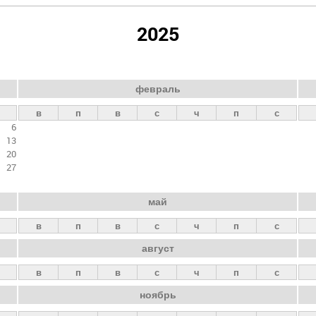
2025
февраль
в
п
в
с
ч
п
с
6
13
20
27
май
в
п
в
с
ч
п
с
август
в
п
в
с
ч
п
с
ноябрь