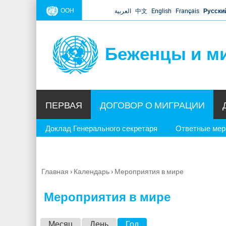
ООН
العربية
中文
English
Français
Русски
Беженцы и м
ПЕРВАЯ
ДОГОВОР О МИГРАЦИИ
Доклад Генерального секретаря
Ответные ме
Главная
›
Календарь
›
Мероприятия в мире
Вы
здесь
Мероприятия в мире
Г
Месяц
День
Год
(активная вкладка)