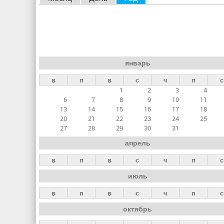
л
а
в
н
январь
ы
в
п
в
с
ч
п
с
е
1
2
3
4
в
6
7
8
9
10
11
к
13
14
15
16
17
18
20
21
22
23
24
25
л
27
28
29
30
31
а
апрель
д
в
п
в
с
ч
п
с
к
июль
и
в
п
в
с
ч
п
с
октябрь