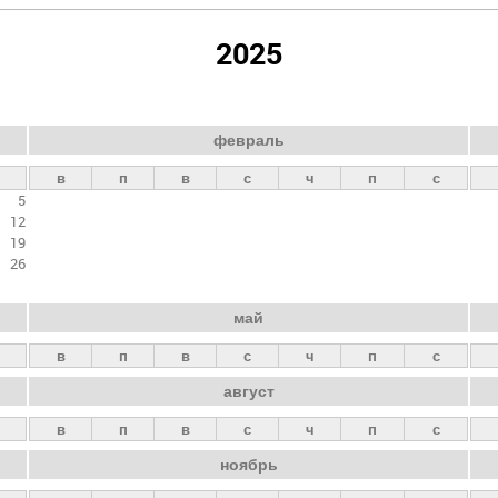
2025
февраль
в
п
в
с
ч
п
с
5
12
19
26
май
в
п
в
с
ч
п
с
август
в
п
в
с
ч
п
с
ноябрь