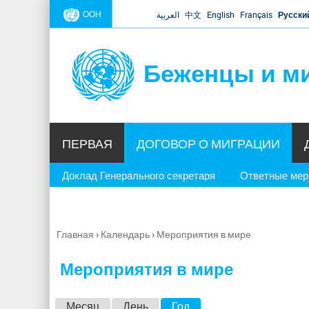
ООН
العربية
中文
English
Français
Русски
Беженцы и м
ПЕРВАЯ
ДОГОВОР О МИГРАЦИИ
Доклад Генерального секретаря
Ответные ме
Главная
›
Календарь
›
Мероприятия в мире
Вы
здесь
Мероприятия в мире
Г
Месяц
День
Год
(активная вкладка)