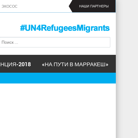
ЭКОСОС
НАШИ ПАРТНЕРЫ
П
Ф
о
о
и
р
с
м
к
НЦИЯ-2018
«НА ПУТИ В МАРРАКЕШ»
а
п
о
и
с
к
а