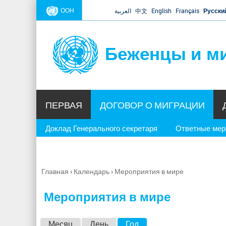
ООН
العربية
中文
English
Français
Русски
Беженцы и м
ПЕРВАЯ
ДОГОВОР О МИГРАЦИИ
Доклад Генерального секретаря
Ответные ме
Главная
›
Календарь
›
Мероприятия в мире
Вы
здесь
Мероприятия в мире
Г
Месяц
День
Год
(активная вкладка)