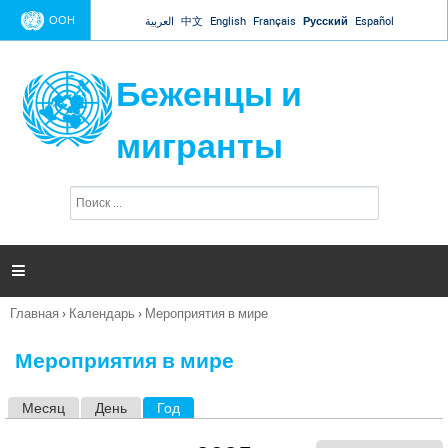
Jump to navigation
ООН
العربية
中文
English
Français
Русский
Español
Беженцы и
мигранты
П
Ф
о
о
и
р
с
к
м

а
п
Главная
›
Календарь
›
Мероприятия в мире
о
Вы
и
здесь
с
Мероприятия в мире
к
а
Месяц
День
Год
(активная вкладка)
Г
л