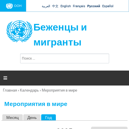
Jump to navigation
ООН
العربية
中文
English
Français
Русский
Español
Беженцы и
мигранты
П
Ф
о
о
и
р
с
к
м

а
п
Главная
›
Календарь
›
Мероприятия в мире
о
Вы
и
здесь
с
Мероприятия в мире
к
а
Месяц
День
Год
(активная вкладка)
Г
л