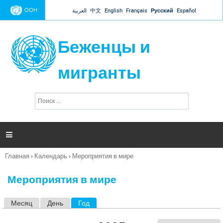
Jump to navigation
ООН
العربية
中文
English
Français
Русский
Español
Беженцы и
мигранты
П
Ф
о
о
и
р
с
к
м

а
п
Главная
›
Календарь
›
Мероприятия в мире
о
Вы
и
здесь
с
Мероприятия в мире
к
а
Месяц
День
Год
(активная вкладка)
Г
л