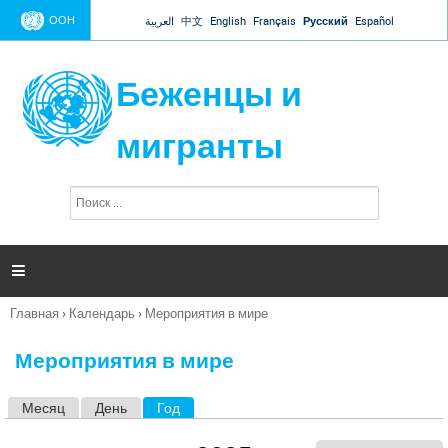
Jump to navigation
ООН
العربية
中文
English
Français
Русский
Español
Беженцы и
мигранты
П
Ф
о
о
и
р
с
к
м

а
п
Главная
›
Календарь
›
Мероприятия в мире
о
Вы
и
здесь
с
Мероприятия в мире
к
а
Месяц
День
Год
(активная вкладка)
Г
л