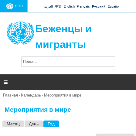
Jump to navigation
ООН
العربية
中文
English
Français
Русский
Español
Беженцы и
мигранты
П
Ф
о
о
и
р
с
к
м

а
п
Главная
›
Календарь
›
Мероприятия в мире
о
Вы
и
здесь
с
Мероприятия в мире
к
а
Месяц
День
Год
(активная вкладка)
Г
л