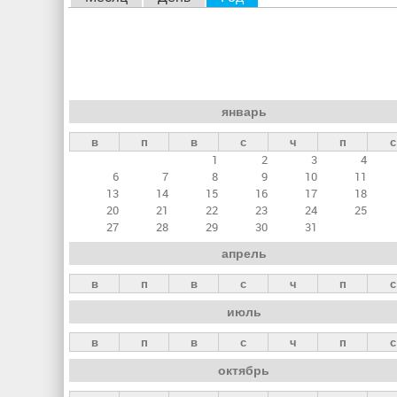
л
а
в
н
январь
ы
в
п
в
с
ч
п
с
е
1
2
3
4
в
6
7
8
9
10
11
к
13
14
15
16
17
18
20
21
22
23
24
25
л
27
28
29
30
31
а
апрель
д
в
п
в
с
ч
п
с
к
июль
и
в
п
в
с
ч
п
с
октябрь