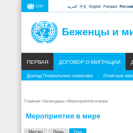
ООН
العربية
中文
English
Français
Русски
Беженцы и м
ПЕРВАЯ
ДОГОВОР О МИГРАЦИИ
Доклад Генерального секретаря
Ответные ме
Главная
›
Календарь
›
Мероприятия в мире
Вы
здесь
Мероприятия в мире
Г
Месяц
День
Год
(активная вкладка)