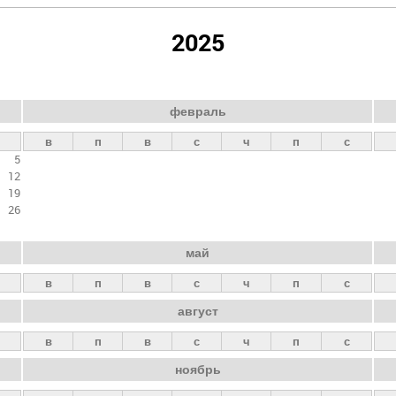
2025
февраль
в
п
в
с
ч
п
с
5
12
19
26
май
в
п
в
с
ч
п
с
август
в
п
в
с
ч
п
с
ноябрь