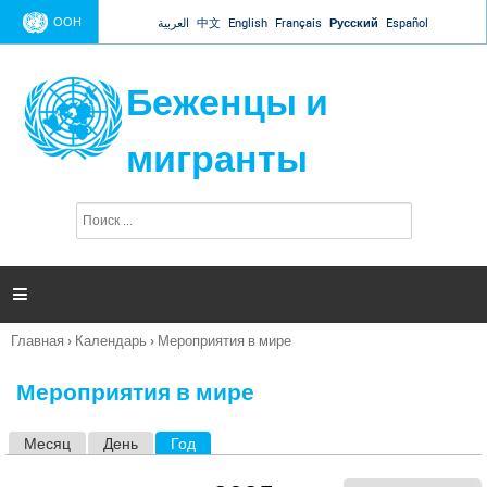
Jump to navigation
ООН
العربية
中文
English
Français
Русский
Español
Беженцы и
мигранты
П
Ф
о
о
и
р
с
к
м

а
п
Главная
›
Календарь
›
Мероприятия в мире
о
Вы
и
здесь
с
Мероприятия в мире
к
а
Месяц
День
Год
(активная вкладка)
Г
л