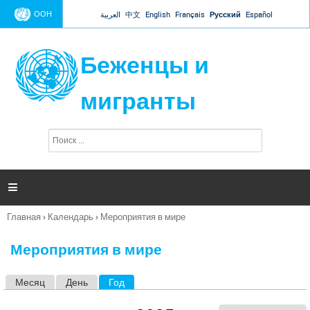
Jump to navigation
ООН
العربية
中文
English
Français
Русский
Español
Беженцы и
мигранты
П
Ф
о
о
и
р
с
к
м

а
п
Главная
›
Календарь
›
Мероприятия в мире
о
Вы
и
здесь
с
Мероприятия в мире
к
а
Месяц
День
Год
(активная вкладка)
Г
л