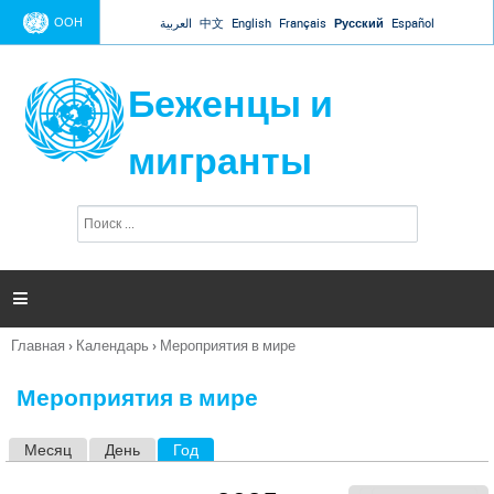
Jump to navigation
ООН
العربية
中文
English
Français
Русский
Español
Беженцы и
мигранты
П
Ф
о
о
и
р
с
к
м

а
п
Главная
›
Календарь
›
Мероприятия в мире
о
Вы
и
здесь
с
Мероприятия в мире
к
а
Месяц
День
Год
(активная вкладка)
Г
л