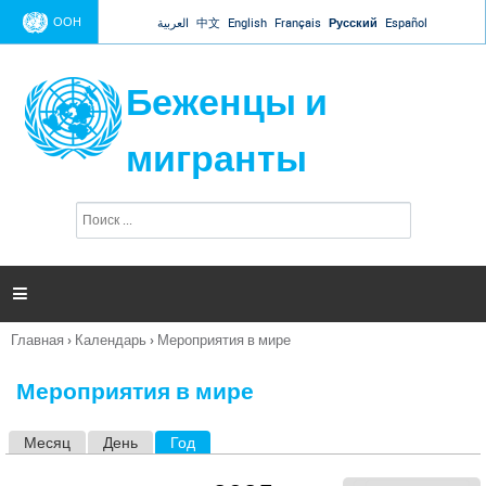
Jump to navigation
ООН
العربية
中文
English
Français
Русский
Español
Беженцы и
мигранты
П
Ф
о
о
и
р
с
к
м

а
п
Главная
›
Календарь
›
Мероприятия в мире
о
Вы
и
здесь
с
Мероприятия в мире
к
а
Месяц
День
Год
(активная вкладка)
Г
л