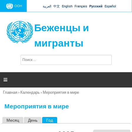
Jump to navigation
ООН
العربية
中文
English
Français
Русский
Español
Беженцы и
мигранты
П
Ф
о
о
и
р
с
к
м

а
п
Главная
›
Календарь
›
Мероприятия в мире
о
Вы
и
здесь
с
Мероприятия в мире
к
а
Месяц
День
Год
(активная вкладка)
Г
л