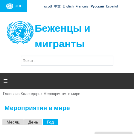
Jump to navigation
ООН
العربية
中文
English
Français
Русский
Español
Беженцы и
мигранты
П
Ф
о
о
и
р
с
к
м

а
п
Главная
›
Календарь
›
Мероприятия в мире
о
Вы
и
здесь
с
Мероприятия в мире
к
а
Месяц
День
Год
(активная вкладка)
Г
л