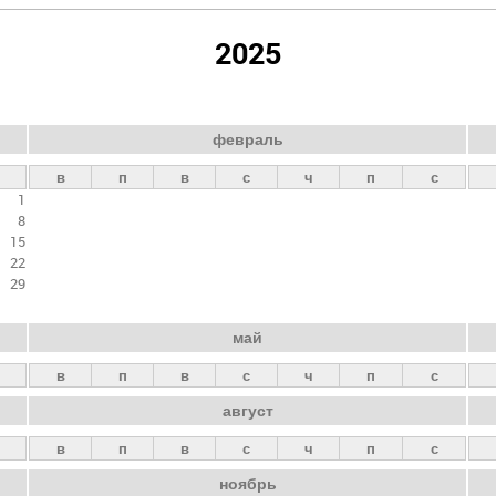
2025
февраль
в
п
в
с
ч
п
с
1
8
15
22
29
май
в
п
в
с
ч
п
с
август
в
п
в
с
ч
п
с
ноябрь