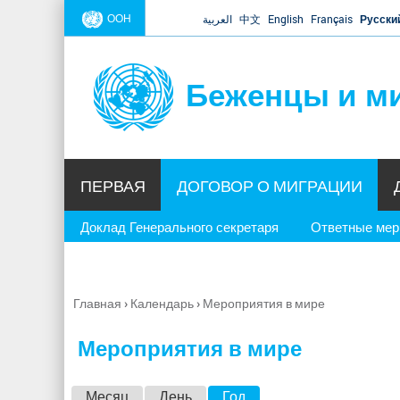
ООН
العربية
中文
English
Français
Русски
Беженцы и м
ПЕРВАЯ
ДОГОВОР О МИГРАЦИИ
Доклад Генерального секретаря
Ответные ме
Главная
›
Календарь
›
Мероприятия в мире
Вы
здесь
Мероприятия в мире
Г
Месяц
День
Год
(активная вкладка)