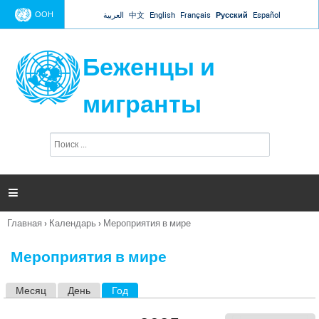
Jump to navigation
ООН
العربية
中文
English
Français
Русский
Español
Беженцы и
мигранты
П
Ф
о
о
и
р
с
к
м

а
п
Главная
›
Календарь
›
Мероприятия в мире
о
Вы
и
здесь
с
Мероприятия в мире
к
а
Месяц
День
Год
(активная вкладка)
Г
л