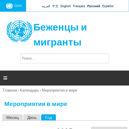
Jump to navigation
ООН
العربية
中文
English
Français
Русский
Español
Беженцы и
мигранты
П
Ф
о
о
и
р
с
к
м

а
п
Главная
›
Календарь
›
Мероприятия в мире
о
Вы
и
здесь
с
Мероприятия в мире
к
а
Месяц
День
Год
(активная вкладка)
Г
л