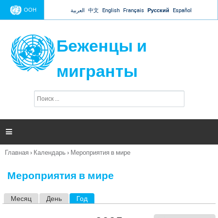
Jump to navigation
ООН
العربية
中文
English
Français
Русский
Español
Беженцы и
мигранты
П
Ф
о
о
и
р
с
к
м

а
п
Главная
›
Календарь
›
Мероприятия в мире
о
Вы
и
здесь
с
Мероприятия в мире
к
а
Месяц
День
Год
(активная вкладка)
Г
л