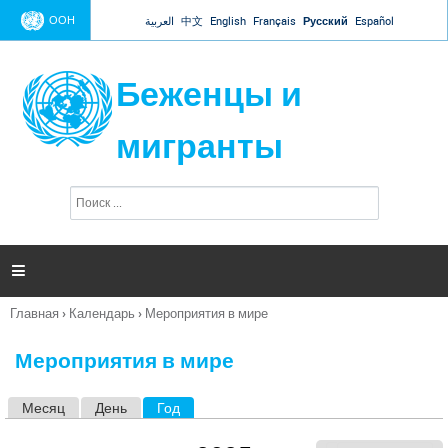
Jump to navigation
ООН
العربية
中文
English
Français
Русский
Español
Беженцы и
мигранты
П
Ф
о
о
и
р
с
к
м

а
п
Главная
›
Календарь
›
Мероприятия в мире
о
Вы
и
здесь
с
Мероприятия в мире
к
а
Месяц
День
Год
(активная вкладка)
Г
л