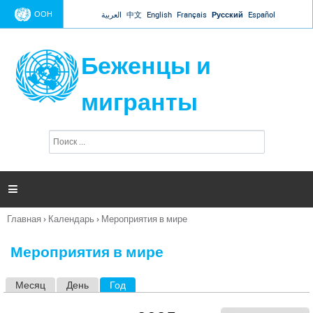
Jump to navigation
ООН
العربية
中文
English
Français
Русский
Español
Беженцы и
мигранты
П
Ф
о
о
и
р
с
к
м

а
п
Главная
›
Календарь
›
Мероприятия в мире
о
Вы
и
здесь
с
Мероприятия в мире
к
а
Месяц
День
Год
(активная вкладка)
Г
л