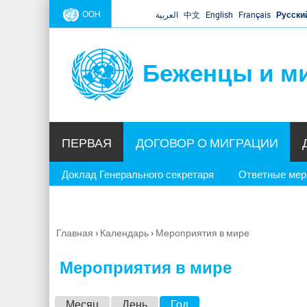
ООН
العربية
中文
English
Français
Русски
Беженцы и м
ПЕРВАЯ
ДОГОВОР О МИГРАЦИИ
Доклад Генерального секретаря
Ответные ме
Главная
›
Календарь
›
Мероприятия в мире
Вы
здесь
Мероприятия в мире
Г
Месяц
День
Год
(активная вкладка)