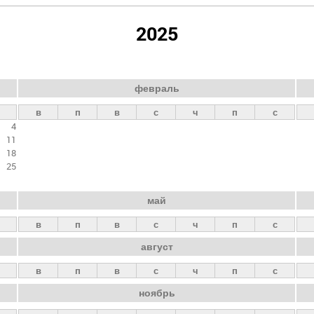
2025
февраль
в
п
в
с
ч
п
с
4
11
18
25
май
в
п
в
с
ч
п
с
август
в
п
в
с
ч
п
с
ноябрь