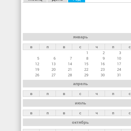
л
а
в
н
январь
ы
в
п
в
с
ч
п
с
е
1
2
3
в
5
6
7
8
9
10
к
12
13
14
15
16
17
19
20
21
22
23
24
л
26
27
28
29
30
31
а
апрель
д
в
п
в
с
ч
п
с
к
июль
и
в
п
в
с
ч
п
с
октябрь