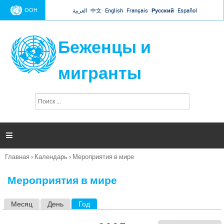
Jump to navigation
ООН
العربية
中文
English
Français
Русский
Español
Беженцы и
мигранты
П
Ф
о
о
и
р
с
к
м

а
п
Главная
›
Календарь
›
Мероприятия в мире
о
Вы
и
здесь
с
Мероприятия в мире
к
а
Месяц
День
Год
(активная вкладка)
Г
л