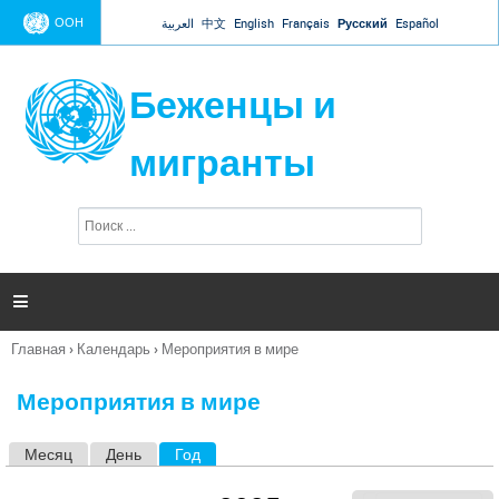
Jump to navigation
ООН
العربية
中文
English
Français
Русский
Español
Беженцы и
мигранты
П
Ф
о
о
и
р
с
к
м

а
п
Главная
›
Календарь
›
Мероприятия в мире
о
Вы
и
здесь
с
Мероприятия в мире
к
а
Месяц
День
Год
(активная вкладка)
Г
л