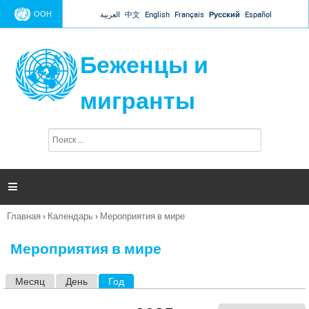
Jump to navigation
ООН
العربية
中文
English
Français
Русский
Español
Беженцы и
мигранты
П
Ф
о
о
и
р
с
к
м

а
п
Главная
›
Календарь
›
Мероприятия в мире
о
Вы
и
здесь
с
Мероприятия в мире
к
а
Месяц
День
Год
(активная вкладка)
Г
л