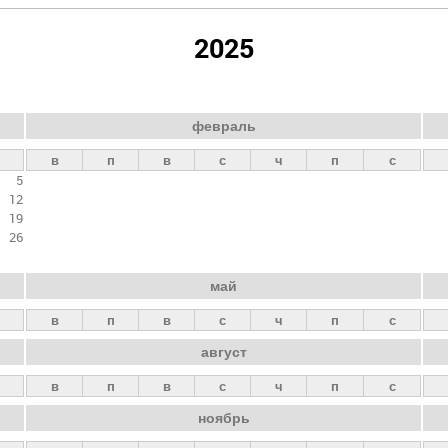
2025
февраль
в
п
в
с
ч
п
с
5
12
19
26
май
в
п
в
с
ч
п
с
август
в
п
в
с
ч
п
с
ноябрь