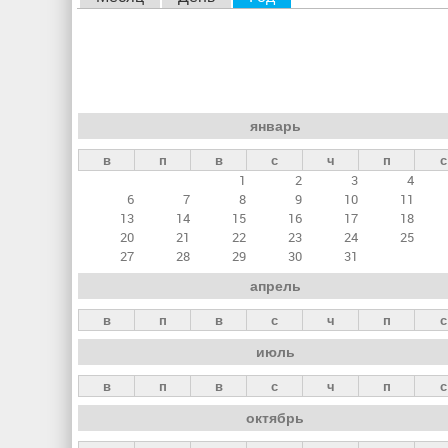
л
а
в
н
январь
ы
в
п
в
с
ч
п
с
е
1
2
3
4
в
6
7
8
9
10
11
к
13
14
15
16
17
18
20
21
22
23
24
25
л
27
28
29
30
31
а
апрель
д
в
п
в
с
ч
п
с
к
июль
и
в
п
в
с
ч
п
с
октябрь