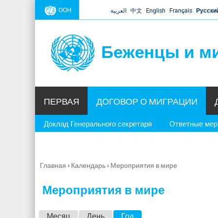
ООН
العربية
中文
English
Français
Русски
Беженцы и м
ПЕРВАЯ
ДОГОВОР О МИГРАЦИИ
Доклад Генерального секретаря
Ответные ме
Главная
›
Календарь
›
Мероприятия в мире
Вы
здесь
Мероприятия в мире
Г
Месяц
День
Год
(активная вкладка)