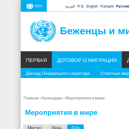
ООН
العربية
中文
English
Français
Русски
Беженцы и м
ПЕРВАЯ
ДОГОВОР О МИГРАЦИИ
Доклад Генерального секретаря
Ответные ме
Главная
›
Календарь
›
Мероприятия в мире
Вы
здесь
Мероприятия в мире
Г
Месяц
День
Год
(активная вкладка)