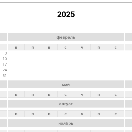
2025
февраль
в
п
в
с
ч
п
с
3
10
17
24
31
май
в
п
в
с
ч
п
с
август
в
п
в
с
ч
п
с
ноябрь