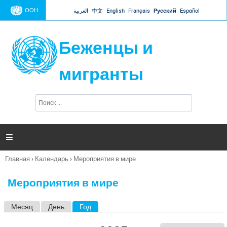
Jump to navigation
ООН
العربية
中文
English
Français
Русский
Español
Беженцы и
мигранты
П
Ф
о
о
и
р
с
к
м

а
п
Главная
›
Календарь
›
Мероприятия в мире
о
Вы
и
здесь
с
Мероприятия в мире
к
а
Месяц
День
Год
(активная вкладка)
Г
л