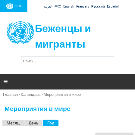
Jump to navigation
ООН
العربية
中文
English
Français
Русский
Español
Беженцы и
мигранты
П
Ф
о
о
и
р
с
к
м

а
п
Главная
›
Календарь
›
Мероприятия в мире
о
Вы
и
здесь
с
Мероприятия в мире
к
а
Месяц
День
Год
(активная вкладка)
Г
л