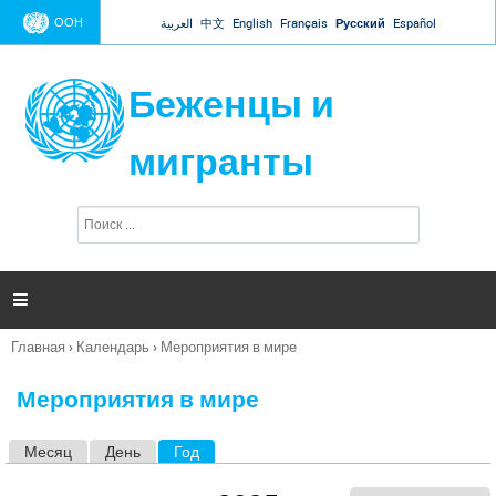
Jump to navigation
ООН
العربية
中文
English
Français
Русский
Español
Беженцы и
мигранты
П
Ф
о
о
и
р
с
к
м

а
п
Главная
›
Календарь
›
Мероприятия в мире
о
Вы
и
здесь
с
Мероприятия в мире
к
а
Месяц
День
Год
(активная вкладка)
Г
л