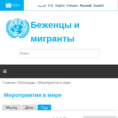
Jump to navigation
ООН
العربية
中文
English
Français
Русский
Español
Беженцы и
мигранты
П
Ф
о
о
и
р
с
к
м

а
п
Главная
›
Календарь
›
Мероприятия в мире
о
Вы
и
здесь
с
Мероприятия в мире
к
а
Месяц
День
Год
(активная вкладка)
Г
л