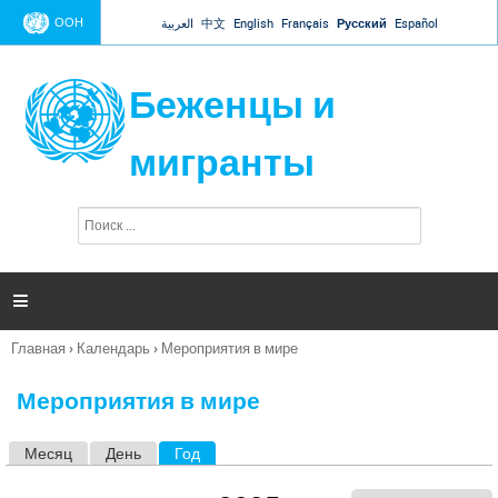
Jump to navigation
ООН
العربية
中文
English
Français
Русский
Español
Беженцы и
мигранты
П
Ф
о
о
и
р
с
к
м

а
п
Главная
›
Календарь
›
Мероприятия в мире
о
Вы
и
здесь
с
Мероприятия в мире
к
а
Месяц
День
Год
(активная вкладка)
Г
л