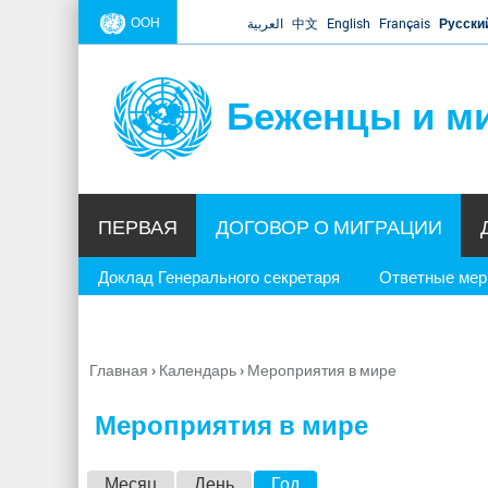
ООН
العربية
中文
English
Français
Русски
Беженцы и м
ПЕРВАЯ
ДОГОВОР О МИГРАЦИИ
Доклад Генерального секретаря
Ответные ме
Главная
›
Календарь
›
Мероприятия в мире
Вы
здесь
Мероприятия в мире
Г
Месяц
День
Год
(активная вкладка)