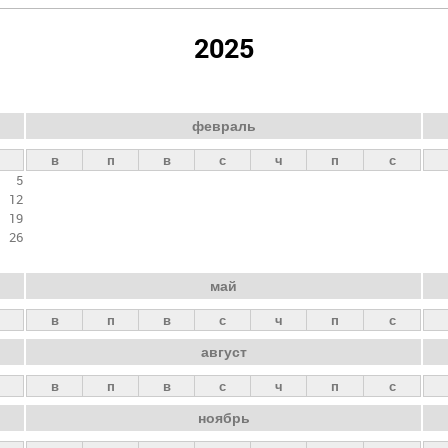
2025
февраль
в
п
в
с
ч
п
с
5
12
19
26
май
в
п
в
с
ч
п
с
август
в
п
в
с
ч
п
с
ноябрь