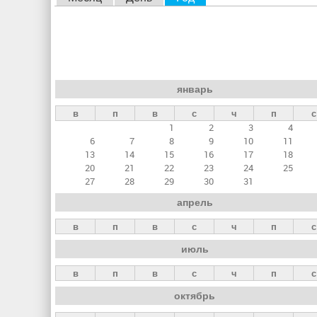
л
а
в
н
январь
ы
в
п
в
с
ч
п
с
е
1
2
3
4
в
6
7
8
9
10
11
к
13
14
15
16
17
18
20
21
22
23
24
25
л
27
28
29
30
31
а
апрель
д
в
п
в
с
ч
п
с
к
июль
и
в
п
в
с
ч
п
с
октябрь