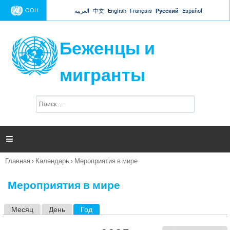
Jump to navigation
ООН
العربية
中文
English
Français
Русский
Español
Беженцы и
мигранты
П
Ф
о
о
и
р
с
к
м

а
п
Главная
›
Календарь
›
Мероприятия в мире
о
Вы
и
здесь
с
Мероприятия в мире
к
а
Месяц
День
Год
(активная вкладка)
Г
л