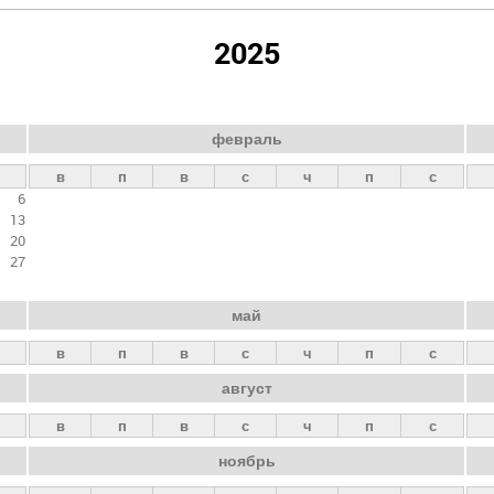
2025
февраль
в
п
в
с
ч
п
с
6
13
20
27
май
в
п
в
с
ч
п
с
август
в
п
в
с
ч
п
с
ноябрь