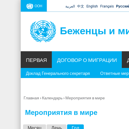
ООН
العربية
中文
English
Français
Русски
Беженцы и м
ПЕРВАЯ
ДОГОВОР О МИГРАЦИИ
Доклад Генерального секретаря
Ответные ме
Главная
›
Календарь
›
Мероприятия в мире
Вы
здесь
Мероприятия в мире
Г
Месяц
День
Год
(активная вкладка)