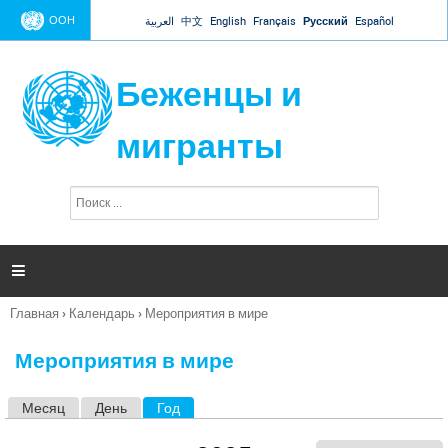
Jump to navigation
ООН
العربية
中文
English
Français
Русский
Español
Беженцы и
мигранты
П
Ф
о
о
и
р
с
к
м

а
п
Главная
›
Календарь
›
Мероприятия в мире
о
Вы
и
здесь
с
Мероприятия в мире
к
а
Месяц
День
Год
(активная вкладка)
Г
л