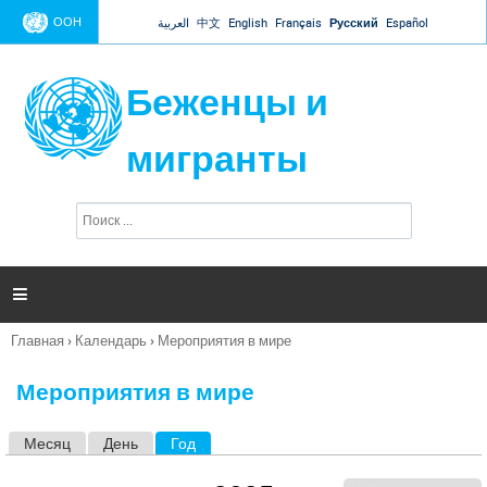
Jump to navigation
ООН
العربية
中文
English
Français
Русский
Español
Беженцы и
мигранты
П
Ф
о
о
и
р
с
к
м

а
п
Главная
›
Календарь
›
Мероприятия в мире
о
Вы
и
здесь
с
Мероприятия в мире
к
а
Месяц
День
Год
(активная вкладка)
Г
л