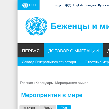
ООН
العربية
中文
English
Français
Русски
Беженцы и м
ПЕРВАЯ
ДОГОВОР О МИГРАЦИИ
Доклад Генерального секретаря
Ответные ме
Главная
›
Календарь
›
Мероприятия в мире
Вы
здесь
Мероприятия в мире
Г
Месяц
День
Год
(активная вкладка)