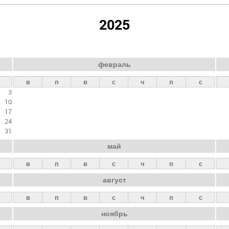
2025
февраль
в
п
в
с
ч
п
с
3
10
17
24
31
май
в
п
в
с
ч
п
с
август
в
п
в
с
ч
п
с
ноябрь