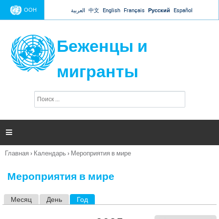
Jump to navigation
ООН
العربية
中文
English
Français
Русский
Español
Беженцы и
мигранты
П
Ф
о
о
и
р
с
к
м

а
п
Главная
›
Календарь
›
Мероприятия в мире
о
Вы
и
здесь
с
Мероприятия в мире
к
а
Месяц
День
Год
(активная вкладка)
Г
л